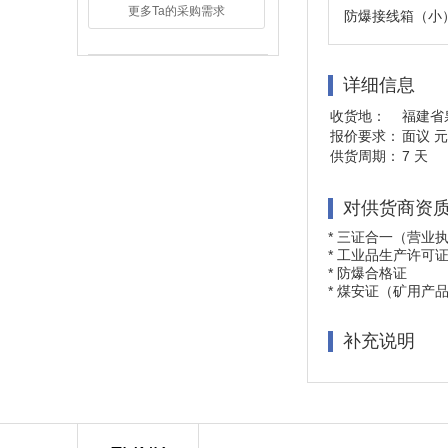
更多Ta的采购需求
防爆接线箱（小
详细信息
收货地：
福建省
报价要求：
面议 元
供货周期：
7 天
对供货商资
*
三证合一（营业执
*
工业品生产许可证
*
防爆合格证
*
煤安证（矿用产品
补充说明