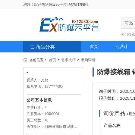
您好！欢迎来到
防爆云平台
[登录]
[注册]
商品
热门搜

商品分类
首页
云设计
当前位置：
首页
>
需求大厅
>
求购详情
防爆接线箱 铸铝
*
联系人：万总
联系电话：131****605
询价时间：2025/10/3
报价截止：2025/11/6
公司基本信息
主营行业：*
询价产品
注册资本：10000000
（现货
员工总数：40
产品名称
所在地区：河南省南阳市宛城区南阳市信臣路与独山大道口创业大厦东楼21 楼