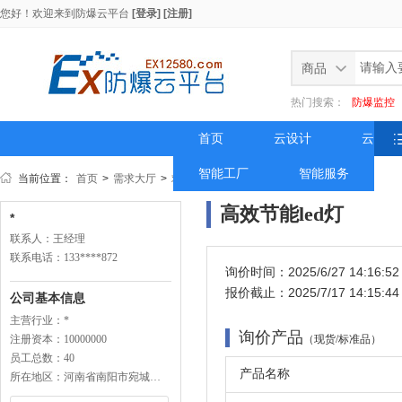
您好！欢迎来到
防爆云平台
[登录]
[注册]
商品
热门搜索：
防爆监控
首页
云设计
云方案
智能工厂
智能服务
当前位置：
首页
>
需求大厅
>
求购详情
高效节能led灯
*
联系人：王经理
联系电话：133****872
询价时间：2025/6/27 14:16:52
报价截止：2025/7/17 14:15:44
公司基本信息
主营行业：*
询价产品
注册资本：10000000
（现货/标准品）
员工总数：40
产品名称
所在地区：河南省南阳市宛城区南阳市信臣路与独山大道口创业大厦东楼21 楼